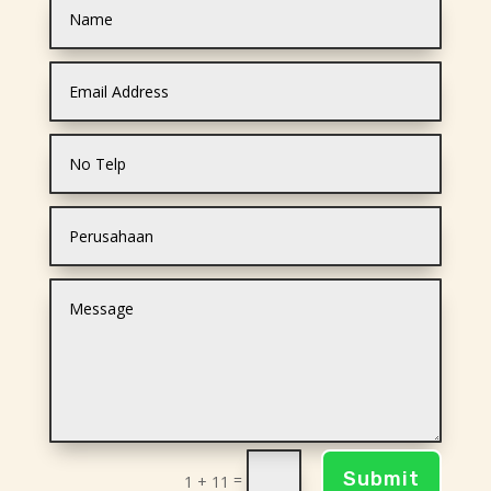
Submit
=
1 + 11