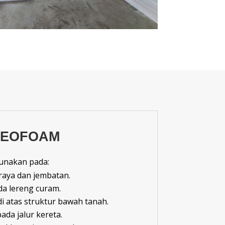
GEOFOAM
unakan pada:
raya dan jembatan.
a lereng curam.
i atas struktur bawah tanah.
da jalur kereta.