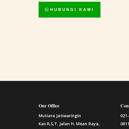
HUBUNGI KAMI
Our Office
Con
Mutiara Jatiwaringin
021
Kav R,S,T. Jalan H. Mean Raya,
081