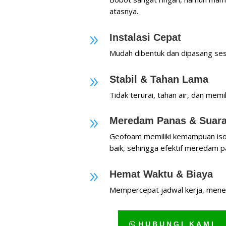
atasnya.
Instalasi Cepat
9
Mudah dibentuk dan dipasang ses
Stabil & Tahan Lama
9
Tidak terurai, tahan air, dan memi
Meredam Panas & Suar
9
Geofoam memiliki kemampuan isol
baik, sehingga efektif meredam p
Hemat Waktu & Biaya
9
Mempercepat jadwal kerja, menek
HUBUNGI KAMI