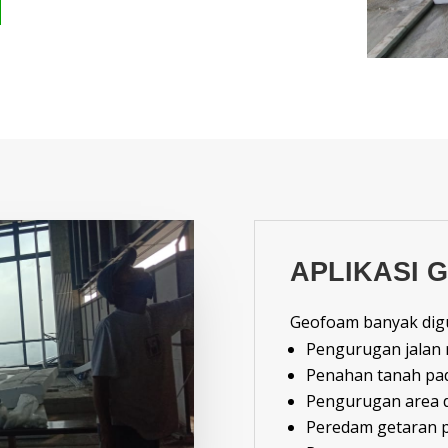
APLIKASI 
Geofoam banyak dig
Pengurugan jalan 
Penahan tanah pad
Pengurugan area d
Peredam getaran pa