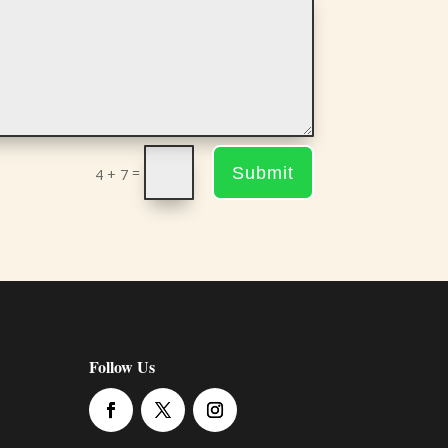
Submit
=
4 + 7
Follow Us