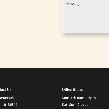
tact Us
Office Hours
-89093051
Mon-Fri: 8am – 5pm
1-10136311
Sat-Sun: Closed