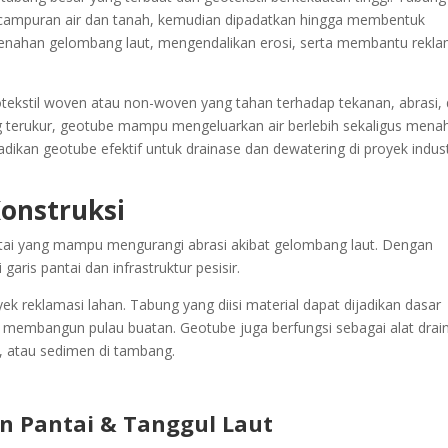
tau campuran air dan tanah, kemudian dipadatkan hingga membentuk
menahan gelombang laut, mengendalikan erosi, serta membantu rekla
tekstil woven atau non-woven yang tahan terhadap tekanan, abrasi,
ng terukur, geotube mampu mengeluarkan air berlebih sekaligus mena
jadikan geotube efektif untuk drainase dan dewatering di proyek indust
onstruksi
antai yang mampu mengurangi abrasi akibat gelombang laut. Dengan
is pantai dan infrastruktur pesisir.
ek reklamasi lahan. Tabung yang diisi material dapat dijadikan dasar
 membangun pulau buatan. Geotube juga berfungsi sebagai alat drai
, atau sedimen di tambang.
n Pantai & Tanggul Laut