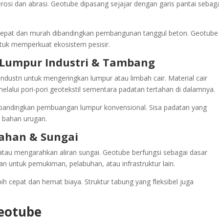
 erosi dan abrasi. Geotube dipasang sejajar dengan garis pantai sebag
cepat dan murah dibandingkan pembangunan tanggul beton. Geotube
ntuk memperkuat ekosistem pesisir.
 Lumpur Industri & Tambang
 industri untuk mengeringkan lumpur atau limbah cair. Material cair
elalui pori-pori geotekstil sementara padatan tertahan di dalamnya.
 dibandingkan pembuangan lumpur konvensional. Sisa padatan yang
i bahan urugan.
ahan & Sungai
r atau mengarahkan aliran sungai. Geotube berfungsi sebagai dasar
n untuk pemukiman, pelabuhan, atau infrastruktur lain.
h cepat dan hemat biaya. Struktur tabung yang fleksibel juga
.
eotube