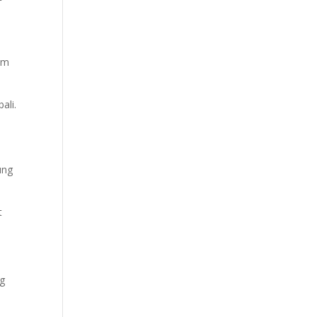
am
ali.
ung
t
ng