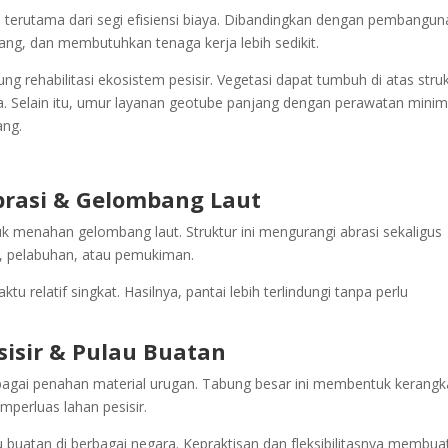
rutama dari segi efisiensi biaya. Dibandingkan dengan pembangun
sang, dan membutuhkan tenaga kerja lebih sedikit.
 rehabilitasi ekosistem pesisir. Vegetasi dapat tumbuh di atas stru
a. Selain itu, umur layanan geotube panjang dengan perawatan minim
ang.
brasi & Gelombang Laut
uk menahan gelombang laut. Struktur ini mengurangi abrasi sekaligus
aya, pelabuhan, atau pemukiman.
 relatif singkat. Hasilnya, pantai lebih terlindungi tanpa perlu
sisir & Pulau Buatan
bagai penahan material urugan. Tabung besar ini membentuk kerangk
mperluas lahan pesisir.
buatan di berbagai negara. Kepraktisan dan fleksibilitasnya membua