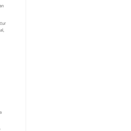
an
ktur
al,
a
t