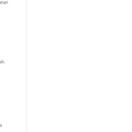
anan
ah.
at