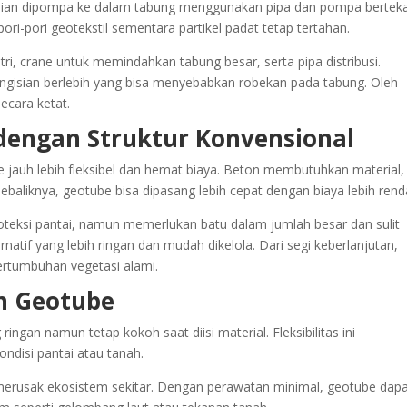
emudian dipompa ke dalam tabung menggunakan pipa dan pompa bertek
 pori-pori geotekstil sementara partikel padat tetap tertahan.
ri, crane untuk memindahkan tabung besar, serta pipa distribusi.
ngisian berlebih yang bisa menyebabkan robekan pada tabung. Oleh
ecara ketat.
dengan Struktur Konvensional
e jauh lebih fleksibel dan hemat biaya. Beton membutuhkan material,
Sebaliknya, geotube bisa dipasang lebih cepat dengan biaya lebih rend
oteksi pantai, namun memerlukan batu dalam jumlah besar dan sulit
natif yang lebih ringan dan mudah dikelola. Dari segi keberlanjutan,
ertumbuhan vegetasi alami.
n Geotube
gan namun tetap kokoh saat diisi material. Fleksibilitas ini
ndisi pantai atau tanah.
 merusak ekosistem sekitar. Dengan perawatan minimal, geotube dap